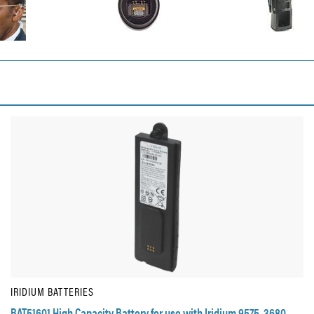
IRIDIUM BATTERIES
BAT51601 High Capacity Battery for use with Iridium 9575. 3680