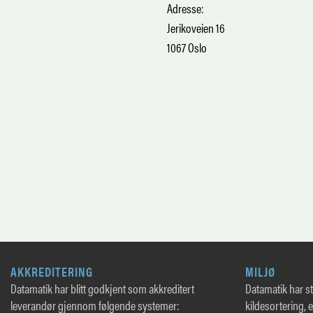
Adresse:
Jerikoveien 16
1067 Oslo
AKKREDITERING
MILJØ
Datamatik har blitt godkjent som akkreditert
Datamatik har sto
leverandør gjennom følgende systemer:
kildesortering, 