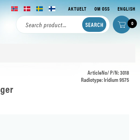
AKTUELT
OM OSS
ENGLISH
0
ArticleNo/ P/N: 3018
Radiotype: Iridium 9575
rger