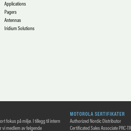
Applications
Pagers
Antennas
Iridium Solutions
MOTOROLA SERTIFIKATER
rt fokus på miljø. I tillegg til intern
Authorized Nordic Distributor
er vi medlem av følgende
Certificated Sales Associate PRC-T