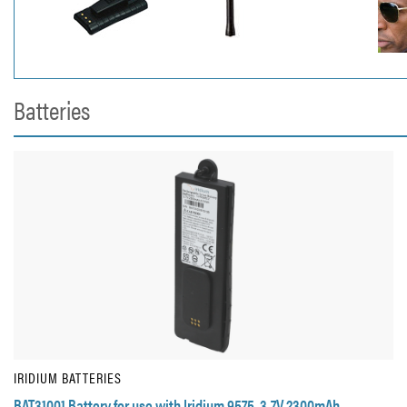
Batteries
IRIDIUM BATTERIES
BAT31001 Battery for use with Iridium 9575. 3,7V 2300mAh