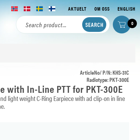
AKTUELT
OM OSS
ENGLISH
0
ArticleNo/ P/N: KHS-31C
Radiotype: PKT-300E
e with In-Line PTT for PKT-300E
d light weight C-Ring Earpiece with ad clip-on in line
e.