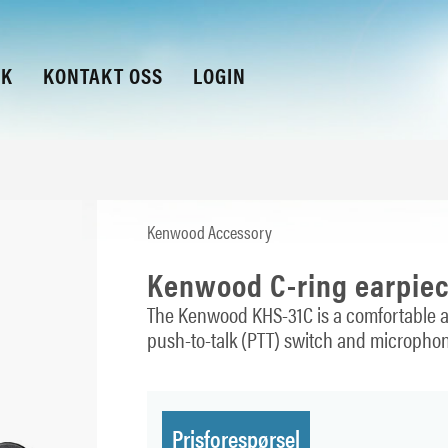
KK
KONTAKT OSS
LOGIN
Kenwood Accessory
Kenwood C-ring earpiec
The Kenwood KHS-31C is a comfortable an
push-to-talk (PTT) switch and microphon
Prisforespørsel