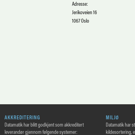
Adresse:
Jerikoveien 16
1067 Oslo
AKKREDITERING
MILJØ
Datamatik har blitt godkjent som akkreditert
Datamatik har sto
leverandør gjennom følgende systemer:
kildesortering, 