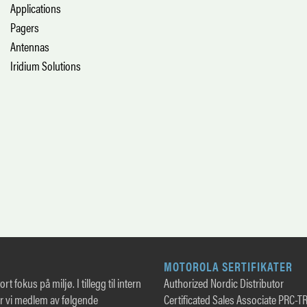
Applications
Pagers
Antennas
Iridium Solutions
MOTOROLA SERTIFIKATER
rt fokus på miljø. I tillegg til intern
Authorized Nordic Distributor
er vi medlem av følgende
Certificated Sales Associate PRC-T