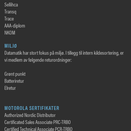
Sellihca
Transq
Trace
AAA-diplom
NKOM
MILJØ
Datamatik har stort fokus på miljø. I tillegg til intern kildesortering, er
vi medlem av følgende returordninger:
Grønt punkt
Batteriretur
Elretur
MOTOROLA SERTIFIKATER
Authorized Nordic Distributor
Certificated Sales Associate PRC-TRBO
Certified Technical Associate PCR-TRBO