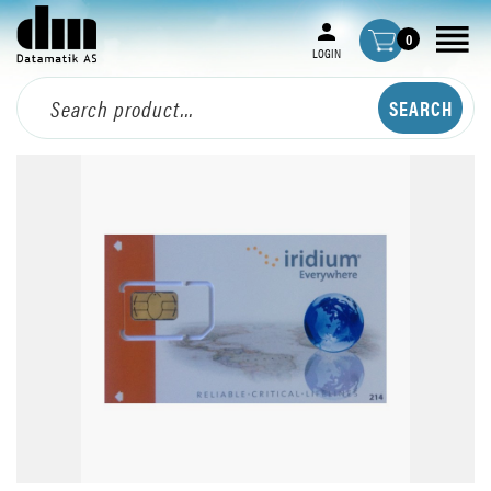
0
LOGIN