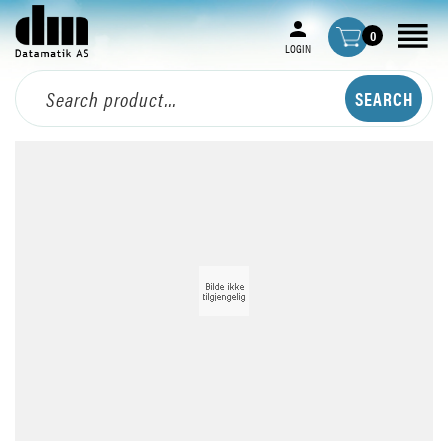
0
LOGIN