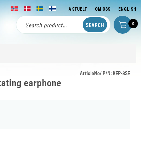
AKTUELT
OM OSS
ENGLISH
0
ArticleNo/ P/N: KEP-8SE
tating earphone