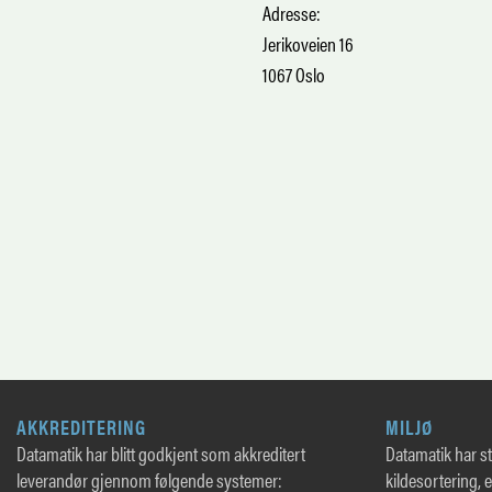
Adresse:
Jerikoveien 16
1067 Oslo
AKKREDITERING
MILJØ
Datamatik har blitt godkjent som akkreditert
Datamatik har sto
leverandør gjennom følgende systemer:
kildesortering, 