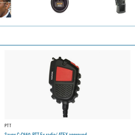
PTT
Savox C-C550 ­ PTT Ex radio/ ATEX approved