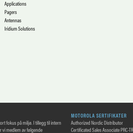
Applications
Pagers
Antennas
Iridium Solutions
MOTOROLA SERTIFIKATER
rt fokus på miljø. I tillegg til intern
Authorized Nordic Distributor
er vi medlem av følgende
Certificated Sales Associate PRC-T