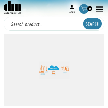
0
LOGIN