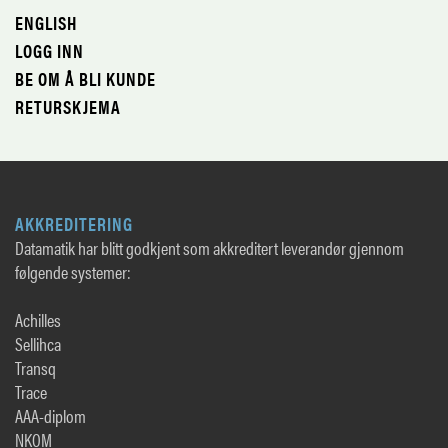
ENGLISH
LOGG INN
BE OM Å BLI KUNDE
RETURSKJEMA
AKKREDITERING
Datamatik har blitt godkjent som akkreditert leverandør gjennom
følgende systemer:
Achilles
Sellihca
Transq
Trace
AAA-diplom
NKOM