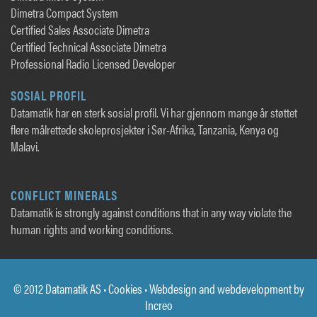
Dimetra Compact System
Certified Sales Associate Dimetra
Certified Technical Associate Dimetra
Professional Radio Licensed Developer
SOSIAL PROFIL
Datamatik har en sterk sosial profil. Vi har gjennom mange år støttet
flere målrettede skoleprosjekter i Sør-Afrika, Tanzania, Kenya og
Malavi.
CONFLICT MINERALS
Datamatik is strongly against conditions that in any way violate the
human rights and working conditions.
© 2012 Datamatik AS •
Cookies
• Webdesign and webdevelopment by
Increo