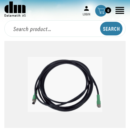
0
LOGIN