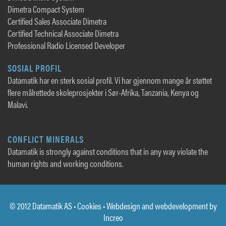
Dimetra Compact System
Certified Sales Associate Dimetra
Certified Technical Associate Dimetra
Professional Radio Licensed Developer
SOSIAL PROFIL
Datamatik har en sterk sosial profil. Vi har gjennom mange år støttet
flere målrettede skoleprosjekter i Sør-Afrika, Tanzania, Kenya og
Malavi.
CONFLICT MINERALS
Datamatik is strongly against conditions that in any way violate the
human rights and working conditions.
© 2012 Datamatik AS •
Cookies
• Webdesign and webdevelopment by
Increo