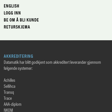
ENGLISH
LOGG INN
BE OM Å BLI KUNDE
RETURSKJEMA
AKKREDITERING
Datamatik har blitt godkjent som akkreditert leverandør gjennom
følgende systemer:
Achilles
Sellihca
Transq
Trace
AAA-diplom
NKOM