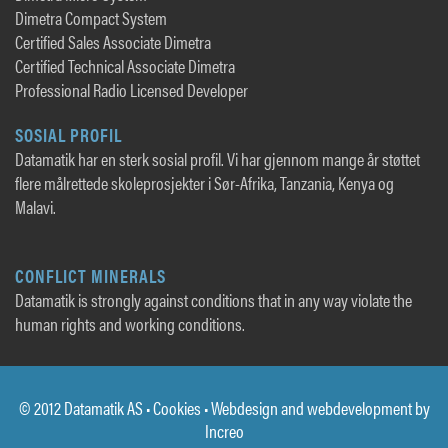
Dimetra Compact System
Certified Sales Associate Dimetra
Certified Technical Associate Dimetra
Professional Radio Licensed Developer
SOSIAL PROFIL
Datamatik har en sterk sosial profil. Vi har gjennom mange år støttet
flere målrettede skoleprosjekter i Sør-Afrika, Tanzania, Kenya og
Malavi.
CONFLICT MINERALS
Datamatik is strongly against conditions that in any way violate the
human rights and working conditions.
© 2012 Datamatik AS •
Cookies
• Webdesign and webdevelopment by
Increo