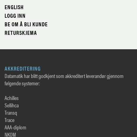
ENGLISH
LOGG INN
BE OM Å BLI KUNDE
RETURSKJEMA
AKKREDITERING
Datamatik har blitt godkjent som akkreditert leverandør gjennom
følgende systemer:
Achilles
Sellihca
Transq
Trace
AAA-diplom
NKOM