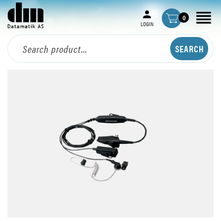
0
LOGIN