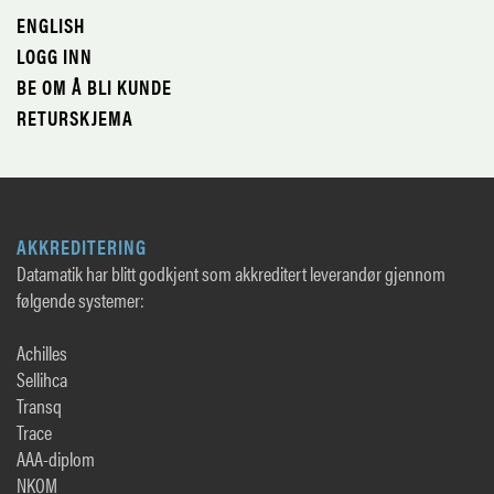
ENGLISH
LOGG INN
BE OM Å BLI KUNDE
RETURSKJEMA
AKKREDITERING
Datamatik har blitt godkjent som akkreditert leverandør gjennom
følgende systemer:
Achilles
Sellihca
Transq
Trace
AAA-diplom
NKOM