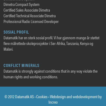
Dimetra Compact System
Certified Sales Associate Dimetra
Certified Technical Associate Dimetra
Professional Radio Licensed Developer
SOSIAL PROFIL
Datamatik har en sterk sosial profil. Vi har gjennom mange år støttet
flere målrettede skoleprosjekter i Sør-Afrika, Tanzania, Kenya og
Malavi.
CONFLICT MINERALS
Datamatik is strongly against conditions that in any way violate the
human rights and working conditions.
© 2012 Datamatik AS •
Cookies
• Webdesign and webdevelopment by
Increo