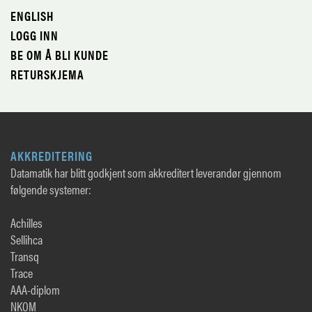
ENGLISH
LOGG INN
BE OM Å BLI KUNDE
RETURSKJEMA
AKKREDITERING
Datamatik har blitt godkjent som akkreditert leverandør gjennom
følgende systemer:
Achilles
Sellihca
Transq
Trace
AAA-diplom
NKOM