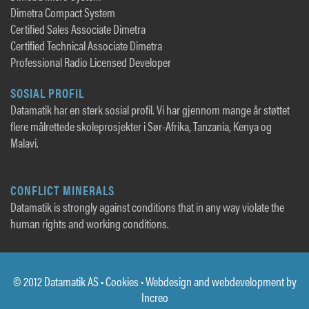
Dimetra Compact System
Certified Sales Associate Dimetra
Certified Technical Associate Dimetra
Professional Radio Licensed Developer
SOSIAL PROFIL
Datamatik har en sterk sosial profil. Vi har gjennom mange år støttet
flere målrettede skoleprosjekter i Sør-Afrika, Tanzania, Kenya og
Malavi.
CONFLICT MINERALS
Datamatik is strongly against conditions that in any way violate the
human rights and working conditions.
© 2012 Datamatik AS •
Cookies
• Webdesign and webdevelopment by
Increo