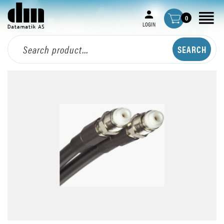
0
LOGIN