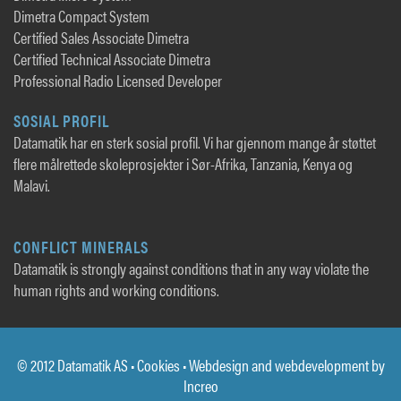
Dimetra Compact System
Certified Sales Associate Dimetra
Certified Technical Associate Dimetra
Professional Radio Licensed Developer
SOSIAL PROFIL
Datamatik har en sterk sosial profil. Vi har gjennom mange år støttet
flere målrettede skoleprosjekter i Sør-Afrika, Tanzania, Kenya og
Malavi.
CONFLICT MINERALS
Datamatik is strongly against conditions that in any way violate the
human rights and working conditions.
© 2012 Datamatik AS •
Cookies
• Webdesign and webdevelopment by
Increo