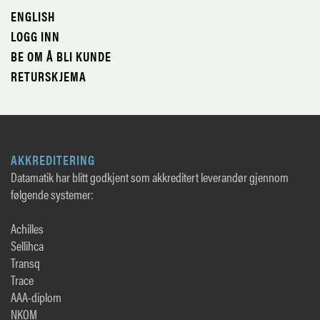
ENGLISH
LOGG INN
BE OM Å BLI KUNDE
RETURSKJEMA
AKKREDITERING
Datamatik har blitt godkjent som akkreditert leverandør gjennom
følgende systemer:
Achilles
Sellihca
Transq
Trace
AAA-diplom
NKOM