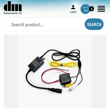
0
LOGIN