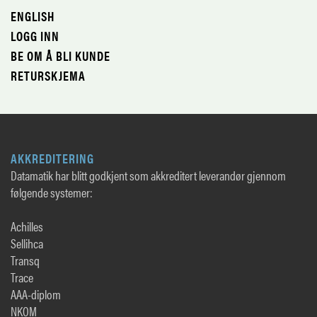
ENGLISH
LOGG INN
BE OM Å BLI KUNDE
RETURSKJEMA
AKKREDITERING
Datamatik har blitt godkjent som akkreditert leverandør gjennom
følgende systemer:
Achilles
Sellihca
Transq
Trace
AAA-diplom
NKOM