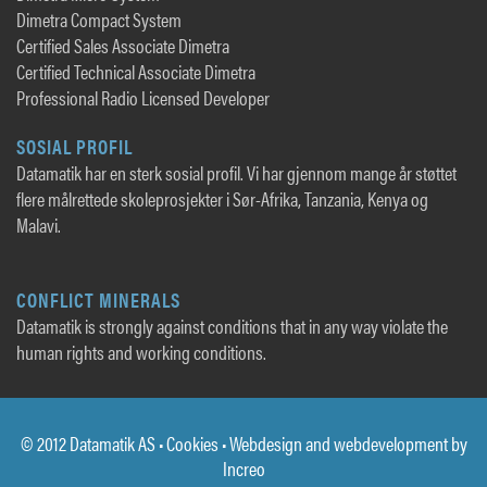
Dimetra Compact System
Certified Sales Associate Dimetra
Certified Technical Associate Dimetra
Professional Radio Licensed Developer
SOSIAL PROFIL
Datamatik har en sterk sosial profil. Vi har gjennom mange år støttet
flere målrettede skoleprosjekter i Sør-Afrika, Tanzania, Kenya og
Malavi.
CONFLICT MINERALS
Datamatik is strongly against conditions that in any way violate the
human rights and working conditions.
© 2012 Datamatik AS •
Cookies
• Webdesign and webdevelopment by
Increo