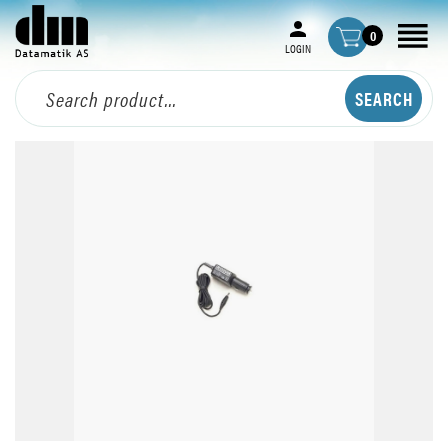
0
LOGIN