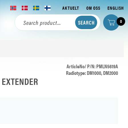
AKTUELT
OM OSS
ENGLISH
0
ArticleNo/ P/N: PMLN5619A
Radiotype: DM1000, DM2000
 EXTENDER