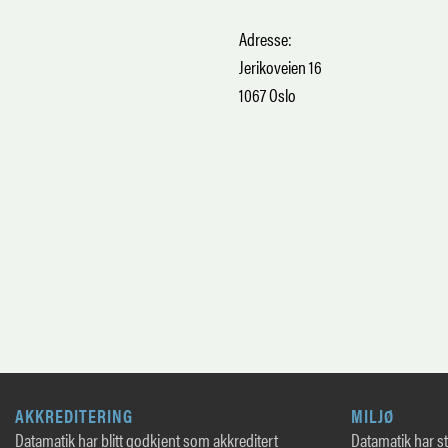
Adresse:
Jerikoveien 16
1067 Oslo
AKKREDITERING
MILJØ
Datamatik har blitt godkjent som akkreditert
Datamatik har sto