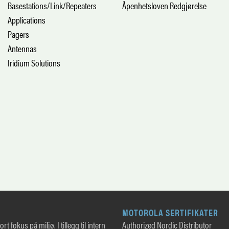
Basestations/Link/Repeaters
Åpenhetsloven Redgjørelse
Applications
Pagers
Antennas
Iridium Solutions
MOTOROLA SERTIFIKATER
rt fokus på miljø. I tillegg til intern
Authorized Nordic Distributor