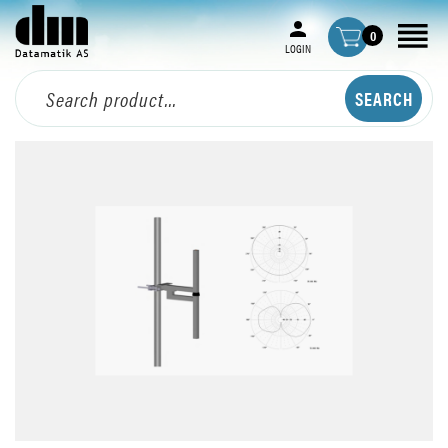
0
LOGIN