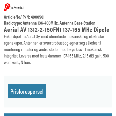
ArticleNo/ P/N: 4900501
Radiotype: Antenna 136-400MHz, Antenna Base Station
Aerial AV 1312-2-150FN1 137-165 MHz Dipole
Enkel dipol fra Aerial Oy, med utmerkede mekaniske og elektriske
egenskaper. Antennen er svært robust og egner seg således til
montering i master og andre steder med høye krav til mekanisk
integritet. Leveres med festeklammer. 137-165 MHz, 2,15 dBi gain, 500
watt kont., N hun.
Prisforespørsel