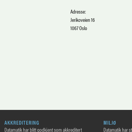
Adresse:
Jerikoveien 16
1067 Oslo
AKKREDITERING
MILJØ
Datamatik har blitt godkjent som akkreditert
Datamatik har sto