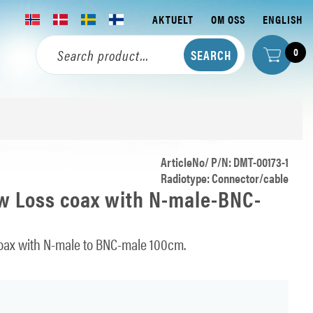
AKTUELT
OM OSS
ENGLISH
0
ArticleNo/ P/N: DMT-00173-1
Radiotype: Connector/cable
w Loss coax with N-male-BNC-
ax with N-male to BNC-male 100cm.