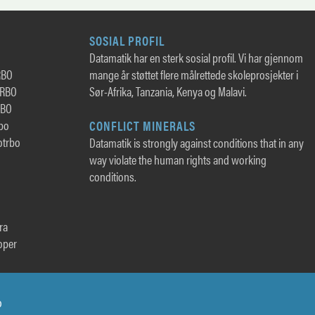
SOSIAL PROFIL
Datamatik har en sterk sosial profil. Vi har gjennom
RBO
mange år støttet flere målrettede skoleprosjekter i
TRBO
Sør-Afrika, Tanzania, Kenya og Malavi.
RBO
rbo
CONFLICT MINERALS
otrbo
Datamatik is strongly against conditions that in any
way violate the human rights and working
conditions.
ra
oper
o