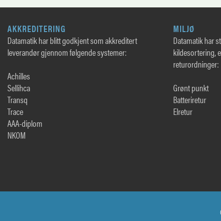
AKKREDITERING
MILJØ
Datamatik har blitt godkjent som akkreditert
Datamatik har sto
leverandør gjennom følgende systemer:
kildesortering, 
returordninger:
Achilles
Sellihca
Grønt punkt
Transq
Batteriretur
Trace
Elretur
AAA-diplom
NKOM