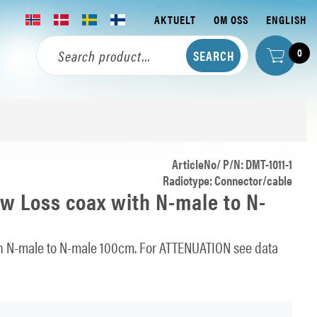
AKTUELT
OM OSS
ENGLISH
0
ArticleNo/ P/N: DMT-1011-1
Radiotype: Connector/cable
w Loss coax with N-male to N-
h N-male to N-male 100cm. For ATTENUATION see data