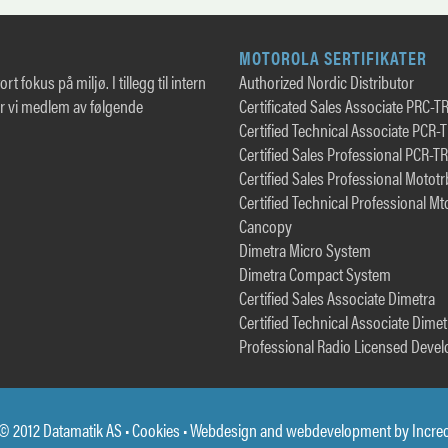
MOTOROLA SERTIFIKATER
rt fokus på miljø. I tillegg til intern
Authorized Nordic Distributor
er vi medlem av følgende
Certificated Sales Associate PRC-T
Certified Technical Associate PCR-
Certified Sales Professional PCR-T
Certified Sales Professional Motot
Certified Technical Professional Mt
Cancopy
Dimetra Micro System
Dimetra Compact System
Certified Sales Associate Dimetra
Certified Technical Associate Dimet
Professional Radio Licensed Devel
© 2012 Datamatik AS •
Cookies
• Webdesign and webdevelopment by
Incre