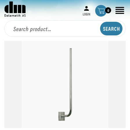
0
LOGIN