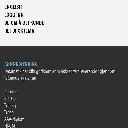
ENGLISH
LOGG INN
BE OM Å BLI KUNDE
RETURSKJEMA
AKKREDITERING
Datamatik har blitt godkjent som akkreditert leverandør gjennom
følgende systemer:
Achilles
Sellihca
Transq
Trace
AAA-diplom
NKOM