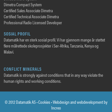
Dimetra Compact System
Certified Sales Associate Dimetra
Certified Technical Associate Dimetra
Professional Radio Licensed Developer
SOSIAL PROFIL
Datamatik har en sterk sosial profil. Vi har gjennom mange år støttet
flere målrettede skoleprosjekter i Sør-Afrika, Tanzania, Kenya og
Malavi.
CONFLICT MINERALS
Datamatik is strongly against conditions that in any way violate the
human rights and working conditions.
© 2012 Datamatik AS •
Cookies
• Webdesign and webdevelopment by
Increo