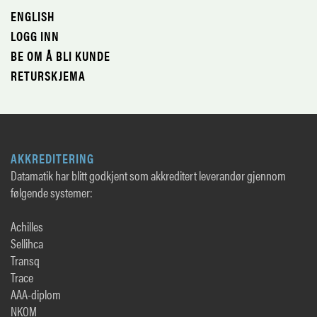
ENGLISH
LOGG INN
BE OM Å BLI KUNDE
RETURSKJEMA
AKKREDITERING
Datamatik har blitt godkjent som akkreditert leverandør gjennom
følgende systemer:
Achilles
Sellihca
Transq
Trace
AAA-diplom
NKOM