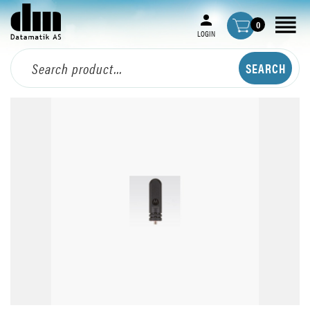
0
LOGIN