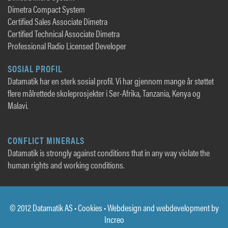
Dimetra Compact System
Certified Sales Associate Dimetra
Certified Technical Associate Dimetra
Professional Radio Licensed Developer
SOSIAL PROFIL
Datamatik har en sterk sosial profil. Vi har gjennom mange år støttet
flere målrettede skoleprosjekter i Sør-Afrika, Tanzania, Kenya og
Malavi.
CONFLICT MINERALS
Datamatik is strongly against conditions that in any way violate the
human rights and working conditions.
© 2012 Datamatik AS •
Cookies
• Webdesign and webdevelopment by
Increo