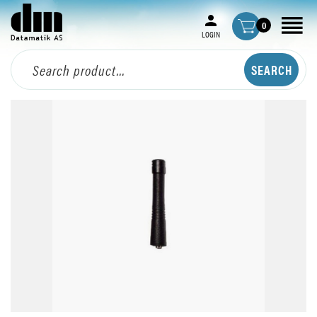
0
LOGIN