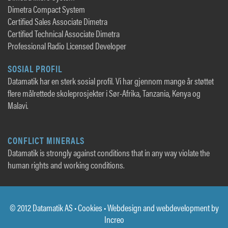
Dimetra Compact System
Certified Sales Associate Dimetra
Certified Technical Associate Dimetra
Professional Radio Licensed Developer
SOSIAL PROFIL
Datamatik har en sterk sosial profil. Vi har gjennom mange år støttet
flere målrettede skoleprosjekter i Sør-Afrika, Tanzania, Kenya og
Malavi.
CONFLICT MINERALS
Datamatik is strongly against conditions that in any way violate the
human rights and working conditions.
© 2012 Datamatik AS •
Cookies
• Webdesign and webdevelopment by
Increo