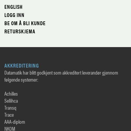
ENGLISH
LOGG INN
BE OM Å BLI KUNDE
RETURSKJEMA
AKKREDITERING
Datamatik har blitt godkjent som akkreditert leverandør gjennom
følgende systemer:
Achilles
Sellihca
Transq
Trace
AAA-diplom
NKOM