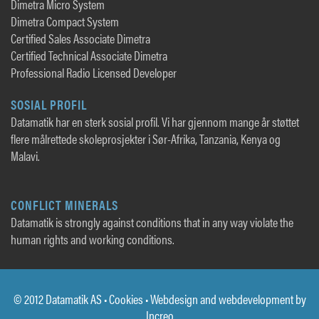
Dimetra Micro System
Dimetra Compact System
Certified Sales Associate Dimetra
Certified Technical Associate Dimetra
Professional Radio Licensed Developer
SOSIAL PROFIL
Datamatik har en sterk sosial profil. Vi har gjennom mange år støttet
flere målrettede skoleprosjekter i Sør-Afrika, Tanzania, Kenya og
Malavi.
CONFLICT MINERALS
Datamatik is strongly against conditions that in any way violate the
human rights and working conditions.
© 2012 Datamatik AS •
Cookies
• Webdesign and webdevelopment by
Increo