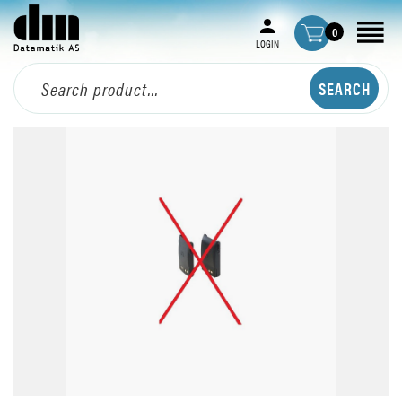
0
LOGIN