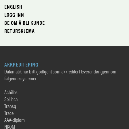
ENGLISH
LOGG INN
BE OM Å BLI KUNDE
RETURSKJEMA
AKKREDITERING
Datamatik har blitt godkjent som akkreditert leverandør gjennom
følgende systemer:
Achilles
Sellihca
Transq
Trace
AAA-diplom
NKOM