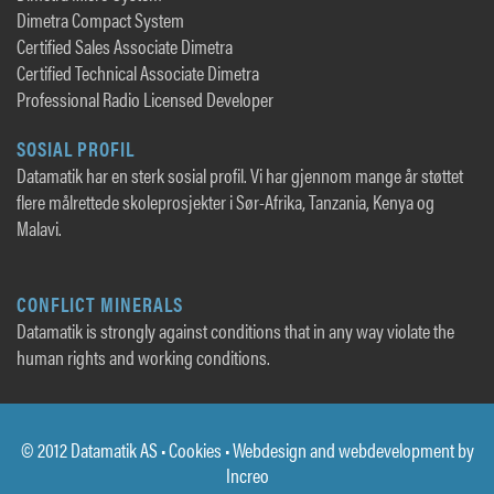
Dimetra Compact System
Certified Sales Associate Dimetra
Certified Technical Associate Dimetra
Professional Radio Licensed Developer
SOSIAL PROFIL
Datamatik har en sterk sosial profil. Vi har gjennom mange år støttet
flere målrettede skoleprosjekter i Sør-Afrika, Tanzania, Kenya og
Malavi.
CONFLICT MINERALS
Datamatik is strongly against conditions that in any way violate the
human rights and working conditions.
© 2012 Datamatik AS •
Cookies
• Webdesign and webdevelopment by
Increo