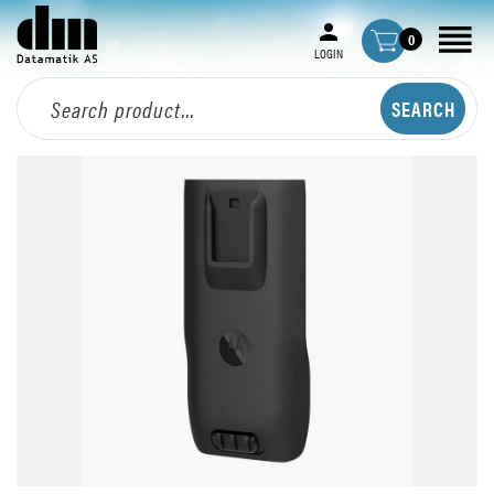
0
LOGIN