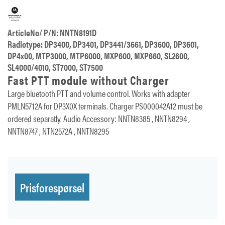
ArticleNo/ P/N: NNTN8191D
Radiotype: DP3400, DP3401, DP3441/3661, DP3600, DP3601,
DP4x00, MTP3000, MTP6000, MXP600, MXP660, SL2600,
SL4000/4010, ST7000, ST7500
Fast PTT module without Charger
Large bluetooth PTT and volume control. Works with adapter
PMLN5712A for DP3X0X terminals. Charger PS000042A12 must be
ordered separatly. Audio Accessory: NNTN8385 , NNTN8294 ,
NNTN8747 , NTN2572A , NNTN8295
Prisforespørsel