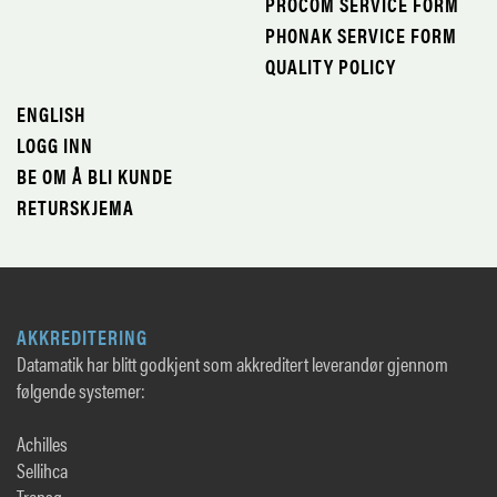
PROCOM SERVICE FORM
PHONAK SERVICE FORM
QUALITY POLICY
ENGLISH
LOGG INN
BE OM Å BLI KUNDE
RETURSKJEMA
AKKREDITERING
Datamatik har blitt godkjent som akkreditert leverandør gjennom
følgende systemer:
Achilles
Sellihca
Transq