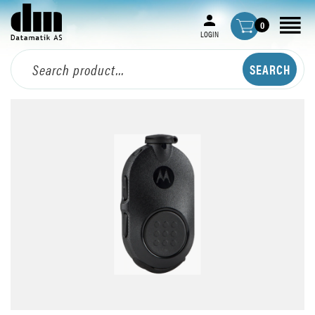
0
LOGIN