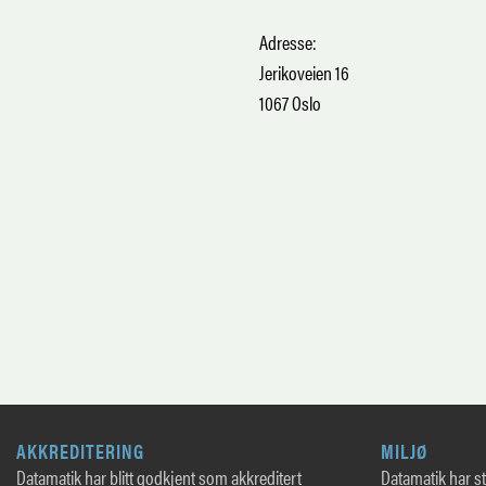
Adresse:
Jerikoveien 16
1067 Oslo
AKKREDITERING
MILJØ
Datamatik har blitt godkjent som akkreditert
Datamatik har sto