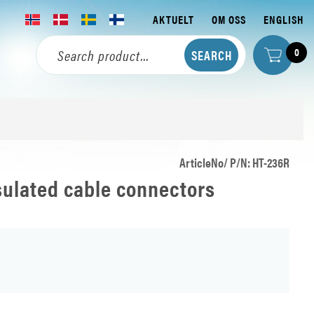
AKTUELT
OM OSS
ENGLISH
0
ArticleNo/ P/N: HT-236R
nsulated cable connectors