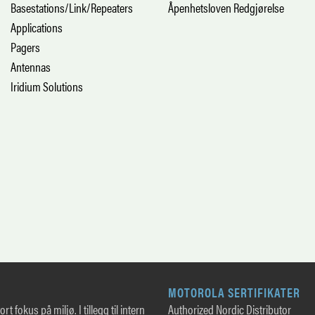
Basestations/Link/Repeaters
Åpenhetsloven Redgjørelse
Applications
Pagers
Antennas
Iridium Solutions
MOTOROLA SERTIFIKATER
rt fokus på miljø. I tillegg til intern
Authorized Nordic Distributor