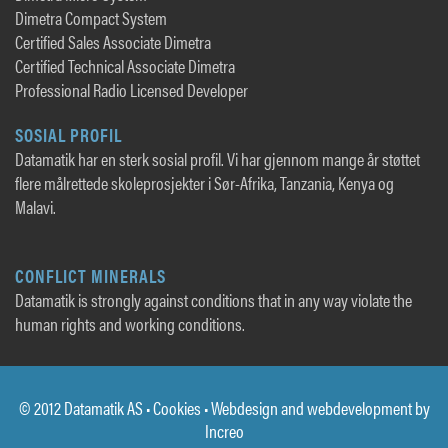
Dimetra Compact System
Certified Sales Associate Dimetra
Certified Technical Associate Dimetra
Professional Radio Licensed Developer
SOSIAL PROFIL
Datamatik har en sterk sosial profil. Vi har gjennom mange år støttet
flere målrettede skoleprosjekter i Sør-Afrika, Tanzania, Kenya og
Malavi.
CONFLICT MINERALS
Datamatik is strongly against conditions that in any way violate the
human rights and working conditions.
© 2012 Datamatik AS •
Cookies
• Webdesign and webdevelopment by
Increo