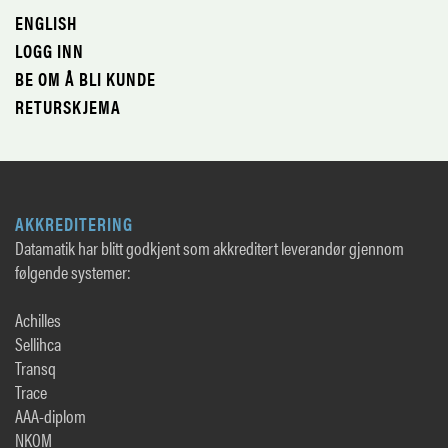
ENGLISH
LOGG INN
BE OM Å BLI KUNDE
RETURSKJEMA
AKKREDITERING
Datamatik har blitt godkjent som akkreditert leverandør gjennom
følgende systemer:
Achilles
Sellihca
Transq
Trace
AAA-diplom
NKOM