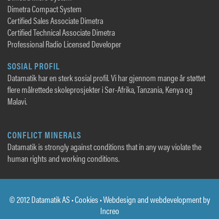
Dimetra Compact System
Certified Sales Associate Dimetra
Certified Technical Associate Dimetra
Professional Radio Licensed Developer
SOSIAL PROFIL
Datamatik har en sterk sosial profil. Vi har gjennom mange år støttet
flere målrettede skoleprosjekter i Sør-Afrika, Tanzania, Kenya og
Malavi.
CONFLICT MINERALS
Datamatik is strongly against conditions that in any way violate the
human rights and working conditions.
© 2012 Datamatik AS •
Cookies
• Webdesign and webdevelopment by
Increo