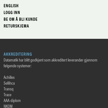
ENGLISH
LOGG INN
BE OM Å BLI KUNDE
RETURSKJEMA
AKKREDITERING
Datamatik har blitt godkjent som akkreditert leverandør gjennom
følgende systemer:
Achilles
Sellihca
Transq
Trace
AAA-diplom
NKOM