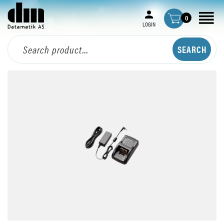
0
LOGIN