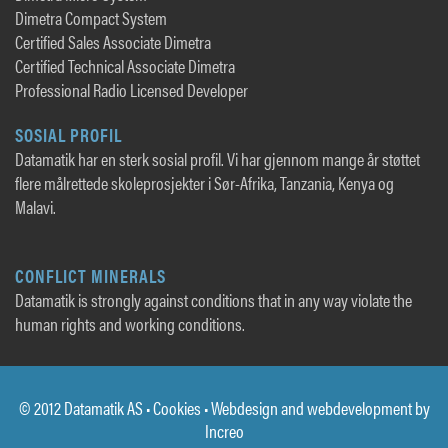
Dimetra Compact System
Certified Sales Associate Dimetra
Certified Technical Associate Dimetra
Professional Radio Licensed Developer
SOSIAL PROFIL
Datamatik har en sterk sosial profil. Vi har gjennom mange år støttet
flere målrettede skoleprosjekter i Sør-Afrika, Tanzania, Kenya og
Malavi.
CONFLICT MINERALS
Datamatik is strongly against conditions that in any way violate the
human rights and working conditions.
© 2012 Datamatik AS •
Cookies
• Webdesign and webdevelopment by
Increo