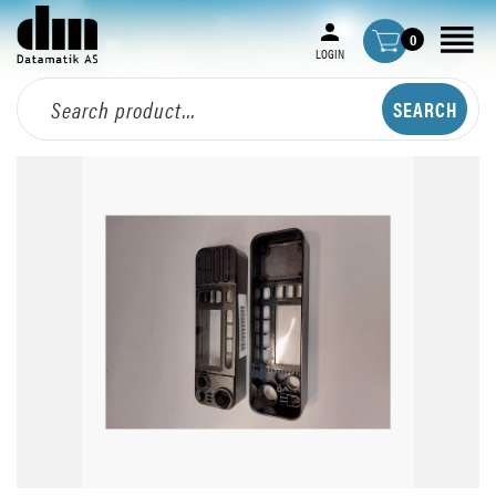
0
LOGIN