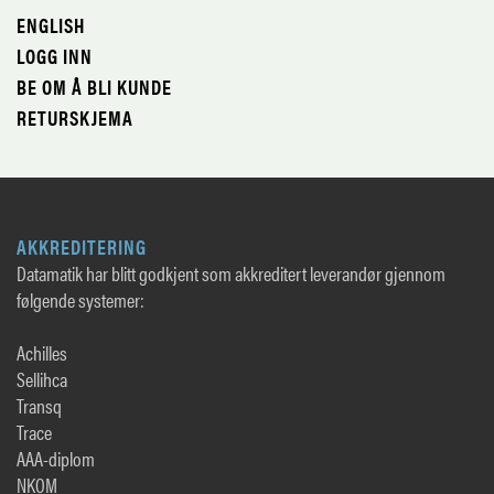
ENGLISH
LOGG INN
BE OM Å BLI KUNDE
RETURSKJEMA
AKKREDITERING
Datamatik har blitt godkjent som akkreditert leverandør gjennom
følgende systemer:
Achilles
Sellihca
Transq
Trace
AAA-diplom
NKOM