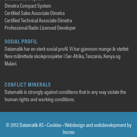
Dimetra Compact System
Certified Sales Associate Dimetra
Certified Technical Associate Dimetra
Professional Radio Licensed Developer
SOSIAL PROFIL
Datamatik har en sterk sosial profil. Vi har gjennom mange år støttet
flere målrettede skoleprosjekter i Sør-Afrika, Tanzania, Kenya og
Malavi.
CONFLICT MINERALS
Datamatik is strongly against conditions that in any way violate the
human rights and working conditions.
© 2012 Datamatik AS •
Cookies
• Webdesign and webdevelopment by
Increo