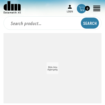
0
LOGIN