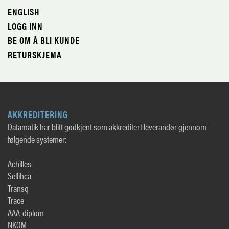
ENGLISH
LOGG INN
BE OM Å BLI KUNDE
RETURSKJEMA
AKKREDITERING
Datamatik har blitt godkjent som akkreditert leverandør gjennom
følgende systemer:
Achilles
Sellihca
Transq
Trace
AAA-diplom
NKOM