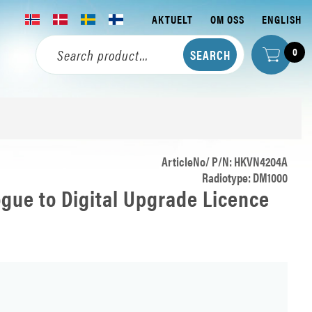
AKTUELT
OM OSS
ENGLISH
0
ArticleNo/ P/N: HKVN4204A
Radiotype: DM1000
ue to Digital Upgrade Licence