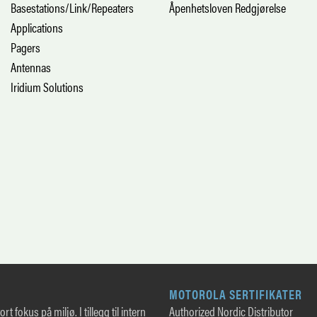
Basestations/Link/Repeaters
Åpenhetsloven Redgjørelse
Applications
Pagers
Antennas
Iridium Solutions
MOTOROLA SERTIFIKATER
rt fokus på miljø. I tillegg til intern
Authorized Nordic Distributor