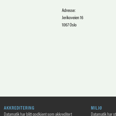
Adresse:
Jerikoveien 16
1067 Oslo
AKKREDITERING
MILJØ
Datamatik har blitt godkjent som akkreditert
Datamatik har sto