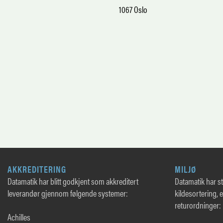
1067 Oslo
AKKREDITERING
MILJØ
Datamatik har blitt godkjent som akkreditert
Datamatik har sto
leverandør gjennom følgende systemer:
kildesortering, 
returordninger:
Achilles