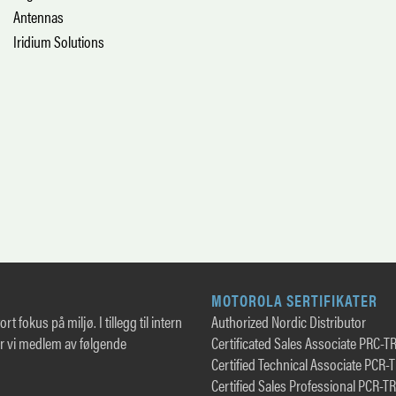
Antennas
Iridium Solutions
MOTOROLA SERTIFIKATER
rt fokus på miljø. I tillegg til intern
Authorized Nordic Distributor
er vi medlem av følgende
Certificated Sales Associate PRC-T
Certified Technical Associate PCR-
Certified Sales Professional PCR-T