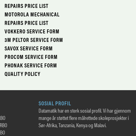
REPAIRS PRICE LIST
MOTOROLA MECHANICAL
REPAIRS PRICE LIST
VOKKERO SERVICE FORM
3M PELTOR SERVICE FORM
SAVOX SERVICE FORM
PROCOM SERVICE FORM
PHONAK SERVICE FORM
QUALITY POLICY
SOSIAL PROFIL
Datamatik har en sterk sosial profil. Vi har gjennom
RBO
mange år støttet flere målrettede skoleprosjekter i
TRBO
Sør-Afrika, Tanzania, Kenya og Malavi.
RBO