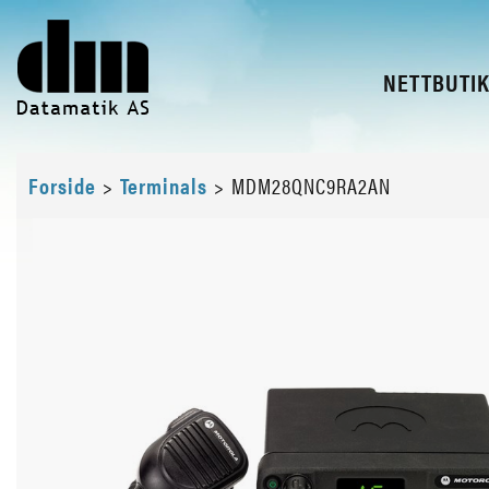
NETTBUTI
Forside
>
Terminals
>
MDM28QNC9RA2AN