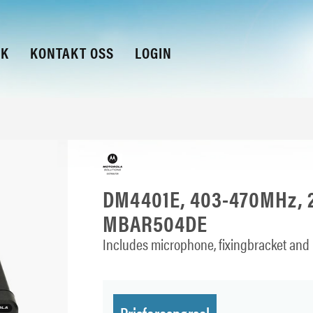
KK
KONTAKT OSS
LOGIN
DM4401E, 403-470MHz, 
MBAR504DE
Includes microphone, fixingbracket and 
Prisforespørsel