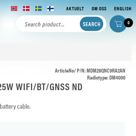
AKTUELT
OM OSS
ENGLISH
0
ArticleNo/ P/N: MDM28QNC9RA2AN
Radiotype: DM4000
25W WIFI/BT/GNSS ND
battery cable.