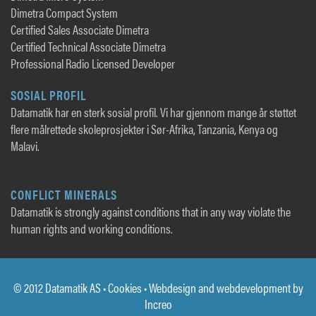
Dimetra Compact System
Certified Sales Associate Dimetra
Certified Technical Associate Dimetra
Professional Radio Licensed Developer
SOSIAL PROFIL
Datamatik har en sterk sosial profil. Vi har gjennom mange år støttet
flere målrettede skoleprosjekter i Sør-Afrika, Tanzania, Kenya og
Malavi.
CONFLICT MINERALS
Datamatik is strongly against conditions that in any way violate the
human rights and working conditions.
© 2012 Datamatik AS •
Cookies
• Webdesign and webdevelopment by
Increo