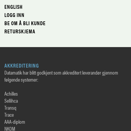
ENGLISH
LOGG INN
BE OM Å BLI KUNDE
RETURSKJEMA
AKKREDITERING
Datamatik har blitt godkjent som akkreditert leverandør gjennom
følgende systemer:
Achilles
Sellihca
Transq
Trace
AAA-diplom
NKOM