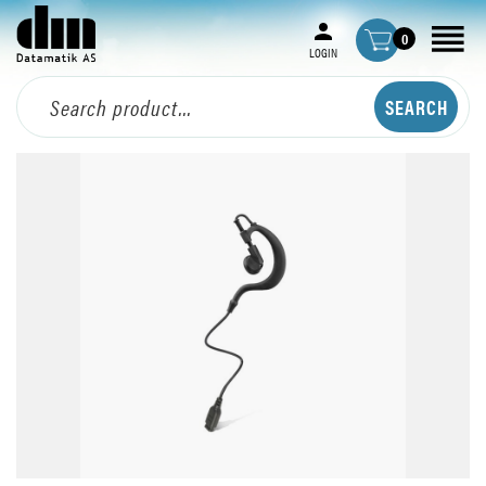
0
LOGIN