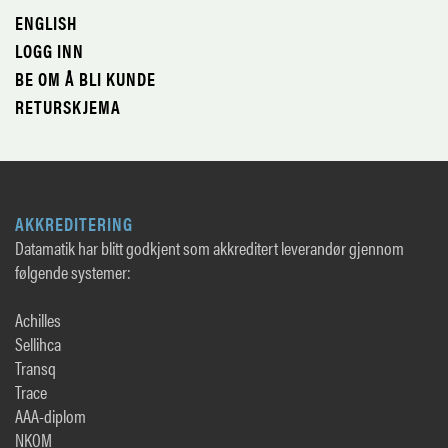
ENGLISH
LOGG INN
BE OM Å BLI KUNDE
RETURSKJEMA
AKKREDITERING
Datamatik har blitt godkjent som akkreditert leverandør gjennom
følgende systemer:
Achilles
Sellihca
Transq
Trace
AAA-diplom
NKOM