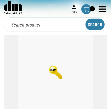
0
LOGIN