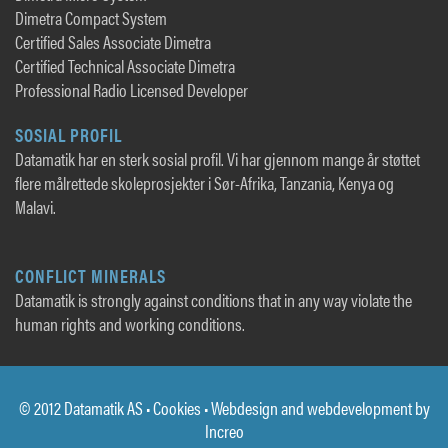
Dimetra Compact System
Certified Sales Associate Dimetra
Certified Technical Associate Dimetra
Professional Radio Licensed Developer
SOSIAL PROFIL
Datamatik har en sterk sosial profil. Vi har gjennom mange år støttet
flere målrettede skoleprosjekter i Sør-Afrika, Tanzania, Kenya og
Malavi.
CONFLICT MINERALS
Datamatik is strongly against conditions that in any way violate the
human rights and working conditions.
© 2012 Datamatik AS •
Cookies
• Webdesign and webdevelopment by
Increo