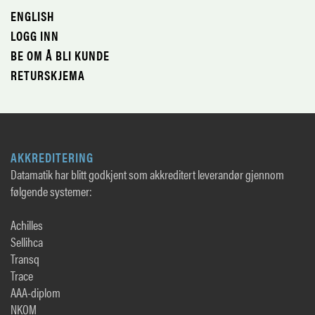
ENGLISH
LOGG INN
BE OM Å BLI KUNDE
RETURSKJEMA
AKKREDITERING
Datamatik har blitt godkjent som akkreditert leverandør gjennom
følgende systemer:
Achilles
Sellihca
Transq
Trace
AAA-diplom
NKOM