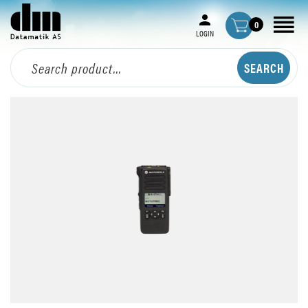
0
LOGIN