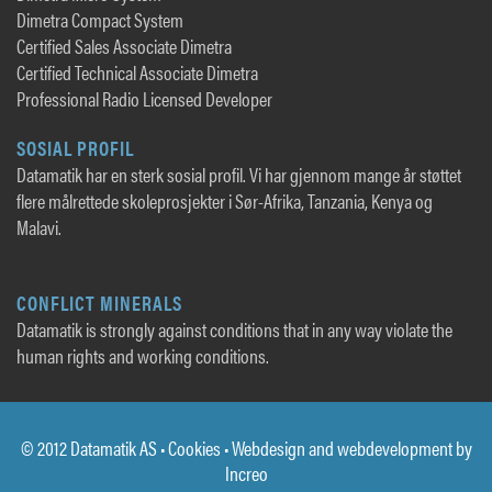
Dimetra Compact System
Certified Sales Associate Dimetra
Certified Technical Associate Dimetra
Professional Radio Licensed Developer
SOSIAL PROFIL
Datamatik har en sterk sosial profil. Vi har gjennom mange år støttet
flere målrettede skoleprosjekter i Sør-Afrika, Tanzania, Kenya og
Malavi.
CONFLICT MINERALS
Datamatik is strongly against conditions that in any way violate the
human rights and working conditions.
© 2012 Datamatik AS •
Cookies
• Webdesign and webdevelopment by
Increo