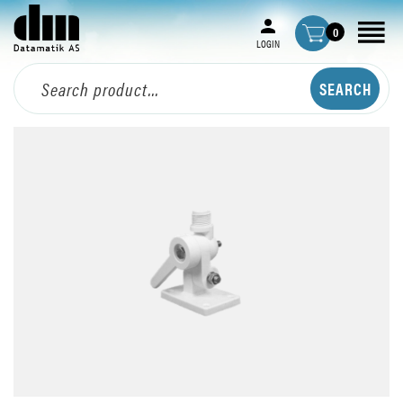
0
LOGIN