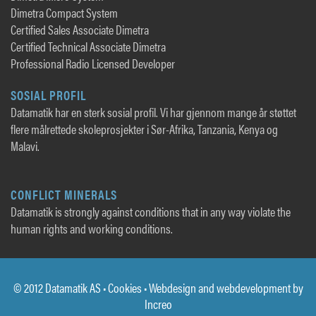
Dimetra Compact System
Certified Sales Associate Dimetra
Certified Technical Associate Dimetra
Professional Radio Licensed Developer
SOSIAL PROFIL
Datamatik har en sterk sosial profil. Vi har gjennom mange år støttet
flere målrettede skoleprosjekter i Sør-Afrika, Tanzania, Kenya og
Malavi.
CONFLICT MINERALS
Datamatik is strongly against conditions that in any way violate the
human rights and working conditions.
© 2012 Datamatik AS •
Cookies
• Webdesign and webdevelopment by
Increo