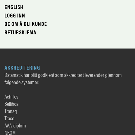
ENGLISH
LOGG INN
BE OM Å BLI KUNDE
RETURSKJEMA
AKKREDITERING
Datamatik har blitt godkjent som akkreditert leverandør gjennom
følgende systemer:
Achilles
Sellihca
Transq
Trace
AAA-diplom
NKOM