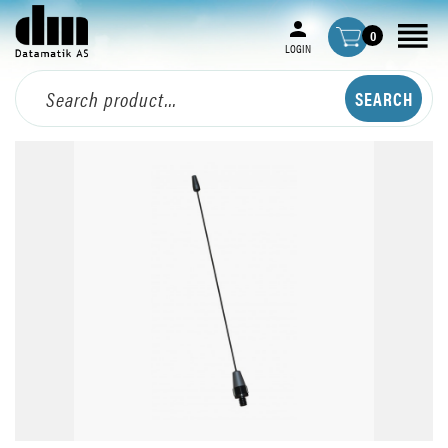
0
LOGIN