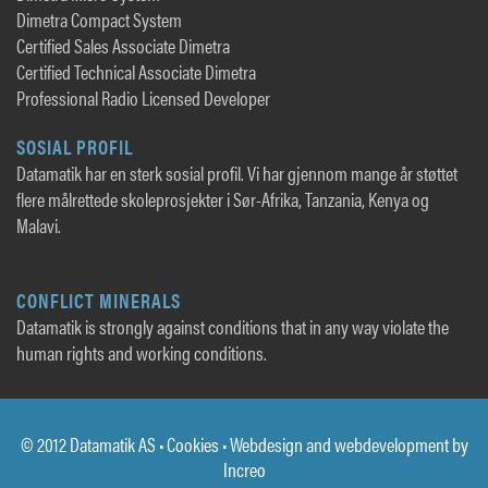
Dimetra Compact System
Certified Sales Associate Dimetra
Certified Technical Associate Dimetra
Professional Radio Licensed Developer
SOSIAL PROFIL
Datamatik har en sterk sosial profil. Vi har gjennom mange år støttet
flere målrettede skoleprosjekter i Sør-Afrika, Tanzania, Kenya og
Malavi.
CONFLICT MINERALS
Datamatik is strongly against conditions that in any way violate the
human rights and working conditions.
© 2012 Datamatik AS •
Cookies
• Webdesign and webdevelopment by
Increo