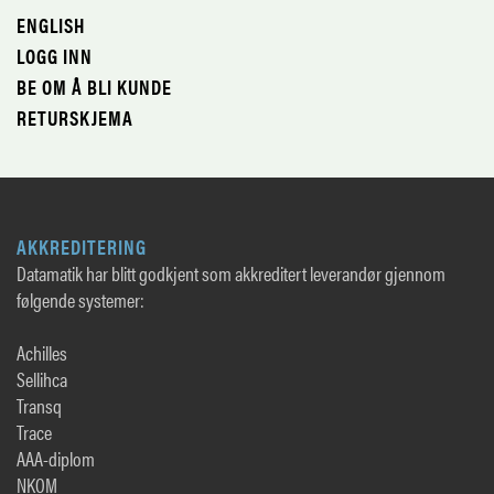
ENGLISH
LOGG INN
BE OM Å BLI KUNDE
RETURSKJEMA
AKKREDITERING
Datamatik har blitt godkjent som akkreditert leverandør gjennom
følgende systemer:
Achilles
Sellihca
Transq
Trace
AAA-diplom
NKOM