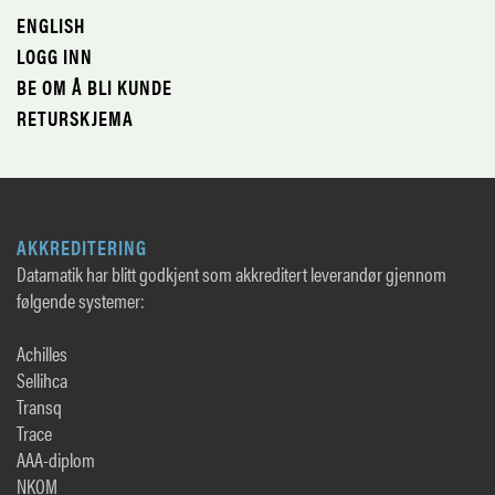
ENGLISH
LOGG INN
BE OM Å BLI KUNDE
RETURSKJEMA
AKKREDITERING
Datamatik har blitt godkjent som akkreditert leverandør gjennom
følgende systemer:
Achilles
Sellihca
Transq
Trace
AAA-diplom
NKOM