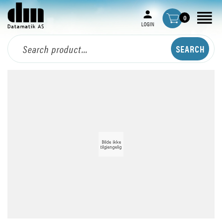
0
LOGIN