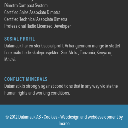
Dimetra Compact System
Certified Sales Associate Dimetra
Certified Technical Associate Dimetra
Professional Radio Licensed Developer
SOSIAL PROFIL
Datamatik har en sterk sosial profil. Vi har gjennom mange år støttet
flere målrettede skoleprosjekter i Sør-Afrika, Tanzania, Kenya og
Malavi.
CONFLICT MINERALS
Datamatik is strongly against conditions that in any way violate the
human rights and working conditions.
© 2012 Datamatik AS •
Cookies
• Webdesign and webdevelopment by
Increo