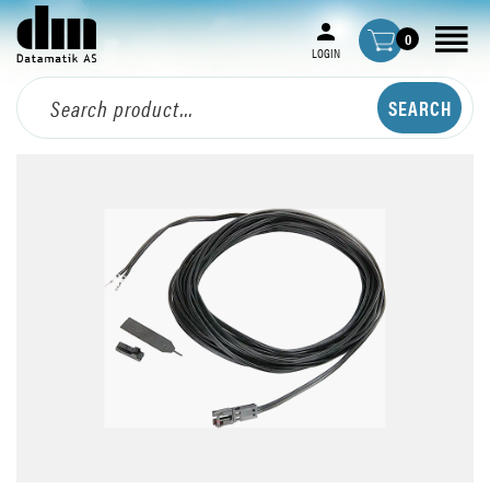
0
LOGIN