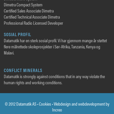
Dimetra Compact System
Certified Sales Associate Dimetra
Certified Technical Associate Dimetra
Professional Radio Licensed Developer
SOSIAL PROFIL
Datamatik har en sterk sosial profil. Vi har gjennom mange år støttet
flere målrettede skoleprosjekter i Sør-Afrika, Tanzania, Kenya og
Malavi.
CONFLICT MINERALS
Datamatik is strongly against conditions that in any way violate the
human rights and working conditions.
© 2012 Datamatik AS •
Cookies
• Webdesign and webdevelopment by
Increo