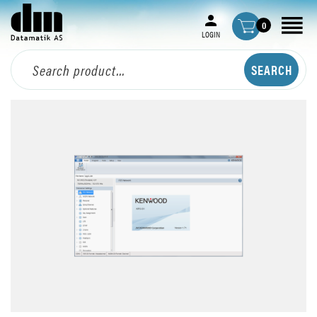
0
LOGIN