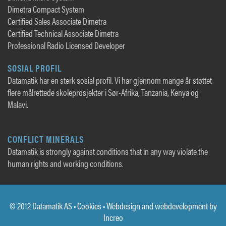
Dimetra Compact System
Certified Sales Associate Dimetra
Certified Technical Associate Dimetra
Professional Radio Licensed Developer
SOSIAL PROFIL
Datamatik har en sterk sosial profil. Vi har gjennom mange år støttet
flere målrettede skoleprosjekter i Sør-Afrika, Tanzania, Kenya og
Malavi.
CONFLICT MINERALS
Datamatik is strongly against conditions that in any way violate the
human rights and working conditions.
© 2012 Datamatik AS •
Cookies
• Webdesign and webdevelopment by
Increo