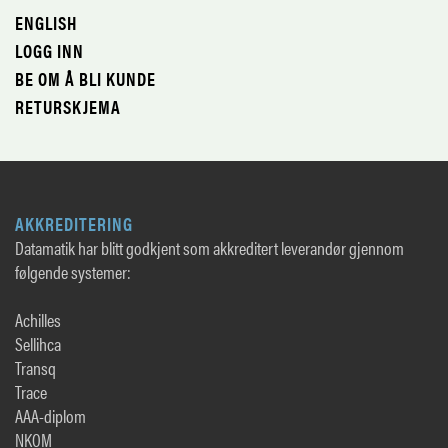
ENGLISH
LOGG INN
BE OM Å BLI KUNDE
RETURSKJEMA
AKKREDITERING
Datamatik har blitt godkjent som akkreditert leverandør gjennom
følgende systemer:
Achilles
Sellihca
Transq
Trace
AAA-diplom
NKOM