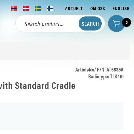
AKTUELT
OM OSS
ENGLISH
0
ArticleNo/ P/N: AT6835A
Radiotype: TLK 110
with Standard Cradle