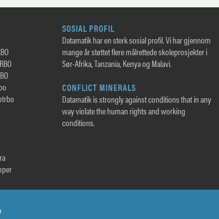
SOSIAL PROFIL
Datamatik har en sterk sosial profil. Vi har gjennom
RBO
mange år støttet flere målrettede skoleprosjekter i
TRBO
Sør-Afrika, Tanzania, Kenya og Malavi.
RBO
rbo
CONFLICT MINERALS
otrbo
Datamatik is strongly against conditions that in any
way violate the human rights and working
conditions.
ra
oper
o