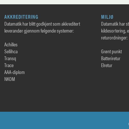
AKKREDITERING
MILJØ
Datamatik har blitt godkjent som akkreditert
Datamatik har sto
leverandør gjennom følgende systemer:
kildesortering, 
returordninger:
Achilles
Sellihca
Grønt punkt
Transq
Batteriretur
Trace
Elretur
AAA-diplom
NKOM