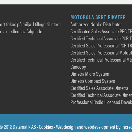
MOTOROLA SERTIFIKATER
rt fokus på miljø. I tillegg til intern
Authorized Nordic Distributor
er vi medlem av følgende
Certificated Sales Associate PRC-T
Certified Technical Associate PCR-
Certified Sales Professional PCR-T
Certified Sales Professional Motot
Certified Technical Professional Mt
Cancopy
Dimetra Micro System
Dimetra Compact System
Certified Sales Associate Dimetra
Certified Technical Associate Dimet
Professional Radio Licensed Devel
© 2012 Datamatik AS •
Cookies
• Webdesign and webdevelopment by
Incre