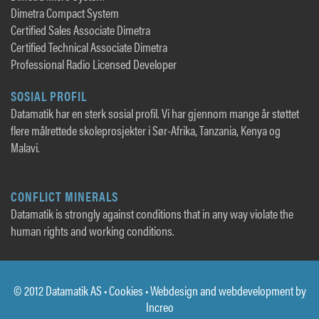
Dimetra Compact System
Certified Sales Associate Dimetra
Certified Technical Associate Dimetra
Professional Radio Licensed Developer
SOSIAL PROFIL
Datamatik har en sterk sosial profil. Vi har gjennom mange år støttet
flere målrettede skoleprosjekter i Sør-Afrika, Tanzania, Kenya og
Malavi.
CONFLICT MINERALS
Datamatik is strongly against conditions that in any way violate the
human rights and working conditions.
© 2012 Datamatik AS •
Cookies
• Webdesign and webdevelopment by
Increo