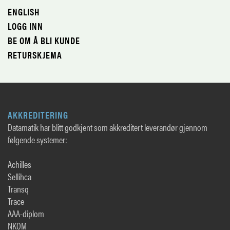
ENGLISH
LOGG INN
BE OM Å BLI KUNDE
RETURSKJEMA
AKKREDITERING
Datamatik har blitt godkjent som akkreditert leverandør gjennom
følgende systemer:
Achilles
Sellihca
Transq
Trace
AAA-diplom
NKOM