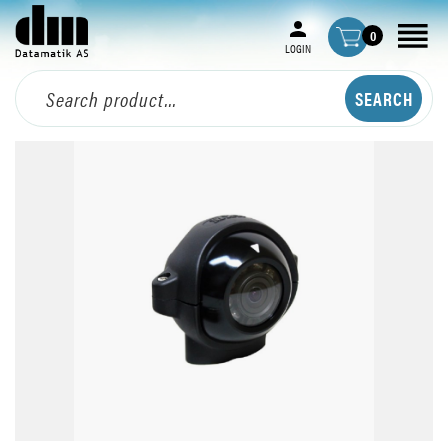
0
LOGIN