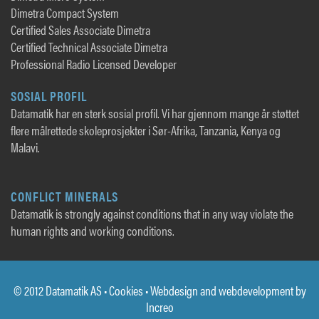
Dimetra Compact System
Certified Sales Associate Dimetra
Certified Technical Associate Dimetra
Professional Radio Licensed Developer
SOSIAL PROFIL
Datamatik har en sterk sosial profil. Vi har gjennom mange år støttet
flere målrettede skoleprosjekter i Sør-Afrika, Tanzania, Kenya og
Malavi.
CONFLICT MINERALS
Datamatik is strongly against conditions that in any way violate the
human rights and working conditions.
© 2012 Datamatik AS •
Cookies
• Webdesign and webdevelopment by
Increo