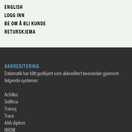
ENGLISH
LOGG INN
BE OM Å BLI KUNDE
RETURSKJEMA
AKKREDITERING
Datamatik har blitt godkjent som akkreditert leverandør gjennom
følgende systemer:
Achilles
Sellihca
Transq
Trace
AAA-diplom
NKOM