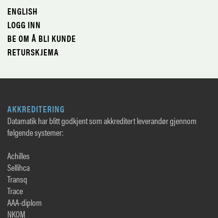
ENGLISH
LOGG INN
BE OM Å BLI KUNDE
RETURSKJEMA
AKKREDITERING
Datamatik har blitt godkjent som akkreditert leverandør gjennom
følgende systemer:
Achilles
Sellihca
Transq
Trace
AAA-diplom
NKOM