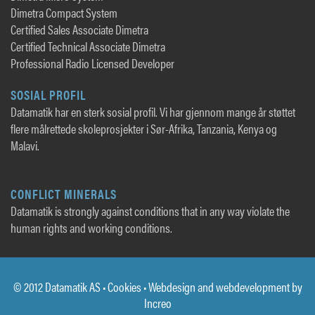
Dimetra Compact System
Certified Sales Associate Dimetra
Certified Technical Associate Dimetra
Professional Radio Licensed Developer
SOSIAL PROFIL
Datamatik har en sterk sosial profil. Vi har gjennom mange år støttet
flere målrettede skoleprosjekter i Sør-Afrika, Tanzania, Kenya og
Malavi.
CONFLICT MINERALS
Datamatik is strongly against conditions that in any way violate the
human rights and working conditions.
© 2012 Datamatik AS •
Cookies
• Webdesign and webdevelopment by
Increo