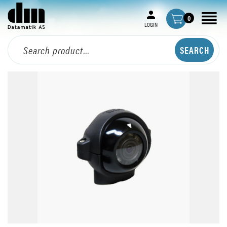
0
LOGIN