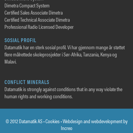
Dimetra Compact System
Certified Sales Associate Dimetra
Certified Technical Associate Dimetra
Professional Radio Licensed Developer
SOSIAL PROFIL
Datamatik har en sterk sosial profil. Vi har gjennom mange år støttet
flere målrettede skoleprosjekter i Sør-Afrika, Tanzania, Kenya og
Malavi.
CONFLICT MINERALS
Datamatik is strongly against conditions that in any way violate the
human rights and working conditions.
© 2012 Datamatik AS •
Cookies
• Webdesign and webdevelopment by
Increo