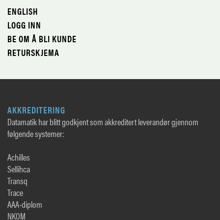
ENGLISH
LOGG INN
BE OM Å BLI KUNDE
RETURSKJEMA
AKKREDITERING
Datamatik har blitt godkjent som akkreditert leverandør gjennom
følgende systemer:
Achilles
Sellihca
Transq
Trace
AAA-diplom
NKOM