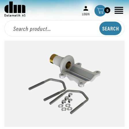
0
LOGIN