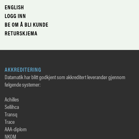
ENGLISH
LOGG INN
BE OM Å BLI KUNDE
RETURSKJEMA
AKKREDITERING
Datamatik har blitt godkjent som akkreditert leverandør gjennom
følgende systemer:
Achilles
Sellihca
Transq
Trace
AAA-diplom
NKOM