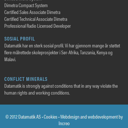
Dimetra Compact System
Certified Sales Associate Dimetra
Certified Technical Associate Dimetra
Professional Radio Licensed Developer
SOSIAL PROFIL
Datamatik har en sterk sosial profil. Vi har gjennom mange år støttet
flere målrettede skoleprosjekter i Sør-Afrika, Tanzania, Kenya og
Malavi.
CONFLICT MINERALS
Datamatik is strongly against conditions that in any way violate the
human rights and working conditions.
© 2012 Datamatik AS •
Cookies
• Webdesign and webdevelopment by
Increo