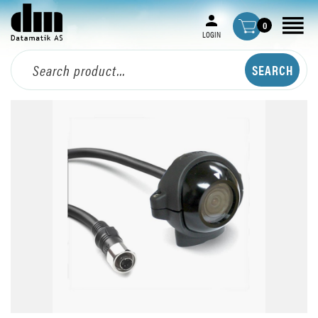
0
LOGIN