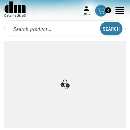
0
LOGIN