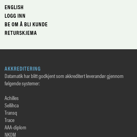
ENGLISH
LOGG INN
BE OM Å BLI KUNDE
RETURSKJEMA
AKKREDITERING
Datamatik har blitt godkjent som akkreditert leverandør gjennom
følgende systemer:
Achilles
Sellihca
Transq
Trace
AAA-diplom
NKOM