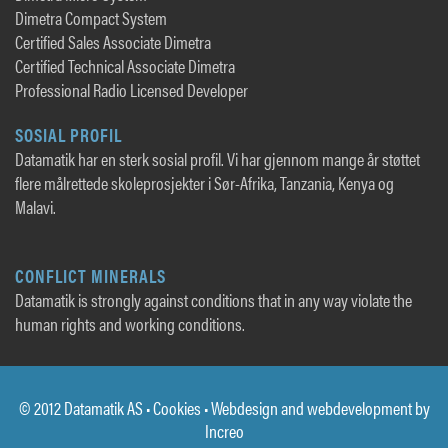
Dimetra Compact System
Certified Sales Associate Dimetra
Certified Technical Associate Dimetra
Professional Radio Licensed Developer
SOSIAL PROFIL
Datamatik har en sterk sosial profil. Vi har gjennom mange år støttet
flere målrettede skoleprosjekter i Sør-Afrika, Tanzania, Kenya og
Malavi.
CONFLICT MINERALS
Datamatik is strongly against conditions that in any way violate the
human rights and working conditions.
© 2012 Datamatik AS •
Cookies
• Webdesign and webdevelopment by
Increo