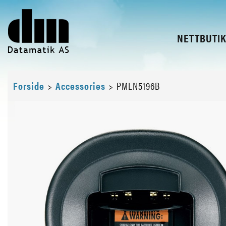
NETTBUTI
Forside
>
Accessories
>
PMLN5196B