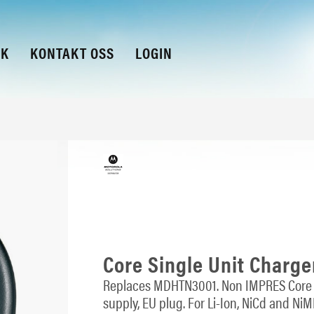
KK
KONTAKT OSS
LOGIN
Core Single Unit Charge
Replaces MDHTN3001. Non IMPRES Core s
supply, EU plug. For Li-Ion, NiCd and Ni