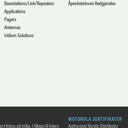
Basestations/Link/Repeaters
Åpenhetsloven Redgjørelse
Applications
Pagers
Antennas
Iridium Solutions
MOTOROLA SERTIFIKATER
rt fokus på miljø. I tillegg til intern
Authorized Nordic Distributor