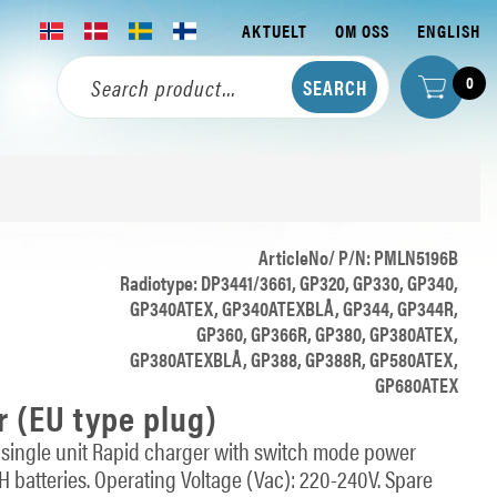
AKTUELT
OM OSS
ENGLISH
0
ArticleNo/ P/N: PMLN5196B
Radiotype: DP3441/3661, GP320, GP330, GP340,
GP340ATEX, GP340ATEXBLÅ, GP344, GP344R,
GP360, GP366R, GP380, GP380ATEX,
GP380ATEXBLÅ, GP388, GP388R, GP580ATEX,
GP680ATEX
r (EU type plug)
ingle unit Rapid charger with switch mode power
MH batteries. Operating Voltage (Vac): 220-240V. Spare