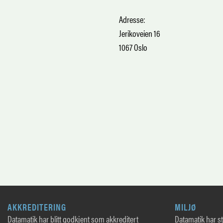
Adresse:
Jerikoveien 16
1067 Oslo
AKKREDITERING
MILJØ
Datamatik har blitt godkjent som akkreditert
Datamatik har sto