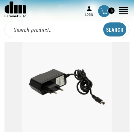
0
LOGIN