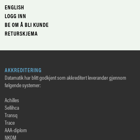
ENGLISH
LOGG INN
BE OM Å BLI KUNDE
RETURSKJEMA
AKKREDITERING
Datamatik har blitt godkjent som akkreditert leverandør gjennom
følgende systemer:
Achilles
Sellihca
Transq
Trace
AAA-diplom
NKOM