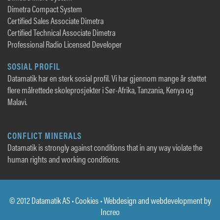
Dimetra Compact System
Certified Sales Associate Dimetra
Certified Technical Associate Dimetra
Professional Radio Licensed Developer
SOSIAL PROFIL
Datamatik har en sterk sosial profil. Vi har gjennom mange år støttet
flere målrettede skoleprosjekter i Sør-Afrika, Tanzania, Kenya og
Malavi.
CONFLICT MINERALS
Datamatik is strongly against conditions that in any way violate the
human rights and working conditions.
© 2012 Datamatik AS •
Cookies
• Webdesign and webdevelopment by
Increo