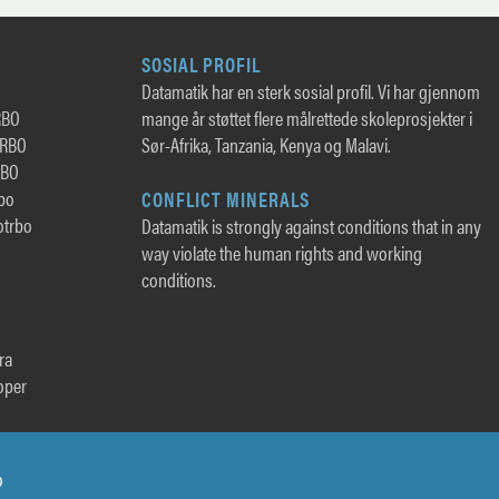
SOSIAL PROFIL
Datamatik har en sterk sosial profil. Vi har gjennom
RBO
mange år støttet flere målrettede skoleprosjekter i
TRBO
Sør-Afrika, Tanzania, Kenya og Malavi.
RBO
rbo
CONFLICT MINERALS
otrbo
Datamatik is strongly against conditions that in any
way violate the human rights and working
conditions.
ra
oper
o