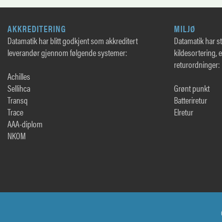
AKKREDITERING
MILJØ
Datamatik har blitt godkjent som akkreditert
Datamatik har sto
leverandør gjennom følgende systemer:
kildesortering, 
returordninger:
Achilles
Sellihca
Grønt punkt
Transq
Batteriretur
Trace
Elretur
AAA-diplom
NKOM