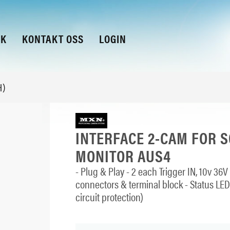
KK
KONTAKT OSS
LOGIN
H)
INTERFACE 2-CAM FOR 
MONITOR AUS4
- Plug & Play - 2 each Trigger IN, 10v 36V
connectors & terminal block - Status LEDS
circuit protection)