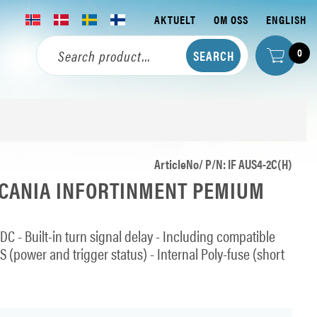
AKTUELT
OM OSS
ENGLISH
0
ArticleNo/ P/N: IF AUS4-2C(H)
SCANIA INFORTINMENT PEMIUM
 DC - Built-in turn signal delay - Including compatible
 (power and trigger status) - Internal Poly-fuse (short