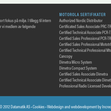
MOTOROLA SERTIFIKATER
rt fokus på miljø. I tillegg til intern
Authorized Nordic Distributor
er vi medlem av følgende
Certificated Sales Associate PRC-T
Certified Technical Associate PCR-
Certified Sales Professional PCR-T
Certified Sales Professional Motot
Certified Technical Professional Mt
Cancopy
Dimetra Micro System
Dimetra Compact System
Certified Sales Associate Dimetra
Certified Technical Associate Dimet
Professional Radio Licensed Devel
© 2012 Datamatik AS •
Cookies
• Webdesign and webdevelopment by
Incre