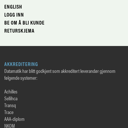
ENGLISH
LOGG INN
BE OM Å BLI KUNDE
RETURSKJEMA
AKKREDITERING
Datamatik har blitt godkjent som akkreditert leverandør gjennom
følgende systemer:
Achilles
Sellihca
Transq
Trace
AAA-diplom
NKOM