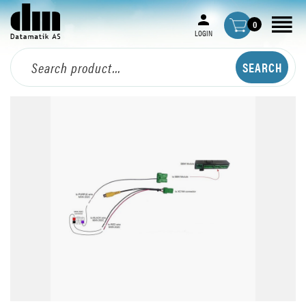
0
LOGIN