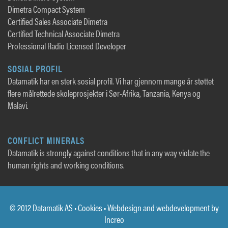
Dimetra Compact System
Certified Sales Associate Dimetra
Certified Technical Associate Dimetra
Professional Radio Licensed Developer
SOSIAL PROFIL
Datamatik har en sterk sosial profil. Vi har gjennom mange år støttet
flere målrettede skoleprosjekter i Sør-Afrika, Tanzania, Kenya og
Malavi.
CONFLICT MINERALS
Datamatik is strongly against conditions that in any way violate the
human rights and working conditions.
© 2012 Datamatik AS •
Cookies
• Webdesign and webdevelopment by
Increo