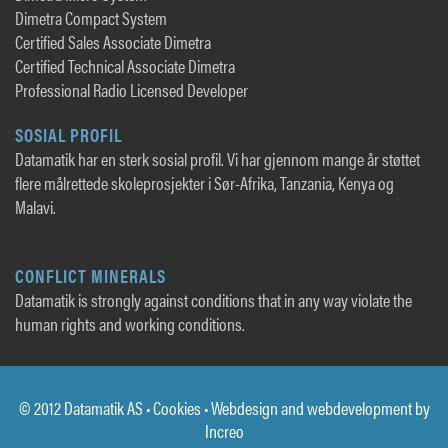
Dimetra Compact System
Certified Sales Associate Dimetra
Certified Technical Associate Dimetra
Professional Radio Licensed Developer
SOSIAL PROFIL
Datamatik har en sterk sosial profil. Vi har gjennom mange år støttet
flere målrettede skoleprosjekter i Sør-Afrika, Tanzania, Kenya og
Malavi.
CONFLICT MINERALS
Datamatik is strongly against conditions that in any way violate the
human rights and working conditions.
© 2012 Datamatik AS •
Cookies
• Webdesign and webdevelopment by
Increo