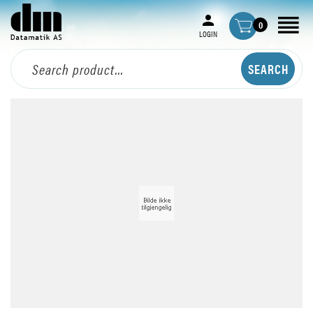
0
LOGIN