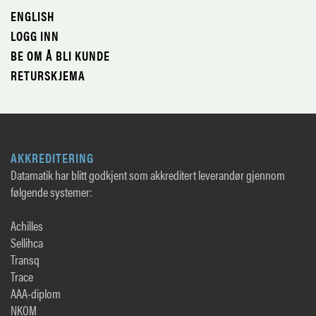
ENGLISH
LOGG INN
BE OM Å BLI KUNDE
RETURSKJEMA
AKKREDITERING
Datamatik har blitt godkjent som akkreditert leverandør gjennom
følgende systemer:
Achilles
Sellihca
Transq
Trace
AAA-diplom
NKOM